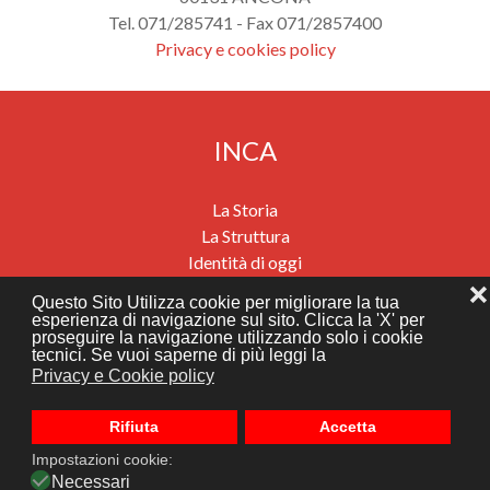
Tel. 071/285741 - Fax 071/2857400
Privacy e cookies policy
INCA
La Storia
La Struttura
Identità di oggi
Previdenza
❌
Questo Sito Utilizza cookie per migliorare la tua
Salute e benessere
esperienza di navigazione sul sito. Clicca la 'X' per
proseguire la navigazione utilizzando solo i cookie
Migrazioni e mobilità internazionali
tecnici. Se vuoi saperne di più leggi la
Assistenza economica e sociale
Privacy e Cookie policy
News
Dove siamo
Rifiuta
Accetta
Impostazioni cookie:
Realizzato da
Necessari